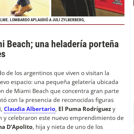
ILME. LOMBARDO APLAUDIÓ A JULI ZYLBERBERG,
i Beach; una heladería porteña
es
o de los argentinos que viven o visitan la
uevo espacio: una pequeña gelatería ubicada
cón de Miami Beach que concentra gran parte
ntó con la presencia de reconocidas figuras
i
,
Claudia Albertario
,
El Puma Rodríguez
y
n y celebraron este nuevo emprendimiento de
na D’Apolito
, hija y nieta de uno de los