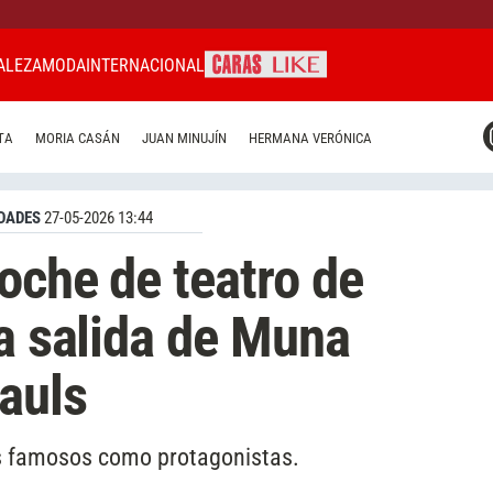
ALEZA
MODA
INTERNACIONAL
CARAS MIAMI
TA
MORIA CASÁN
JUAN MINUJÍN
HERMANA VERÓNICA
CARAS BRASIL
CARAS URUGUAY
DADES
27-05-2026 13:44
noche de teatro de
la salida de Muna
auls
s famosos como protagonistas.