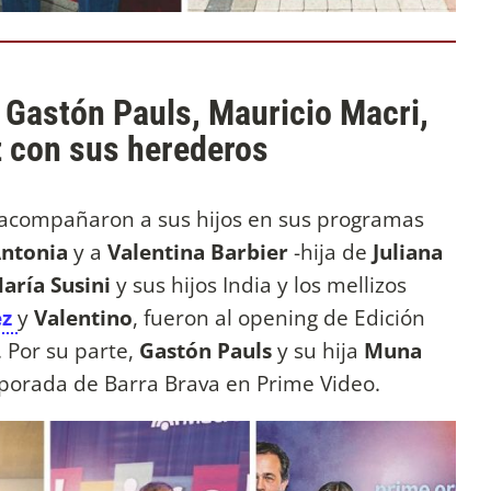
: Gastón Pauls, Mauricio Macri,
z con sus herederos
s acompañaron a sus hijos en sus programas
ntonia
y a
Valentina Barbier
-hija de
Juliana
aría Susini
y sus hijos India y los mellizos
ez
y
Valentino
, fueron al opening de Edición
 Por su parte,
Gastón Pauls
y su hija
Muna
porada de Barra Brava en Prime Video.