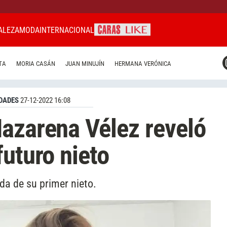
ALEZA
MODA
INTERNACIONAL
CARAS MIAMI
TA
MORIA CASÁN
JUAN MINUJÍN
HERMANA VERÓNICA
CARAS BRASIL
CARAS URUGUAY
DADES
27-12-2022 16:08
azarena Vélez reveló
futuro nieto
da de su primer nieto.