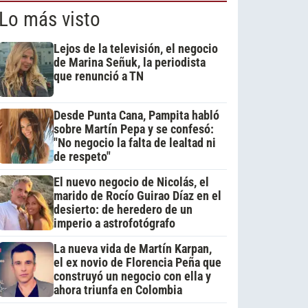
Lo más visto
Lejos de la televisión, el negocio
de Marina Señuk, la periodista
que renunció a TN
Desde Punta Cana, Pampita habló
sobre Martín Pepa y se confesó:
"No negocio la falta de lealtad ni
de respeto"
El nuevo negocio de Nicolás, el
marido de Rocío Guirao Díaz en el
desierto: de heredero de un
imperio a astrofotógrafo
La nueva vida de Martín Karpan,
el ex novio de Florencia Peña que
construyó un negocio con ella y
ahora triunfa en Colombia