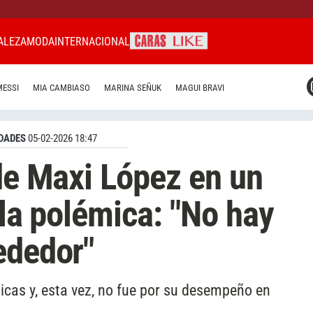
ALEZA
MODA
INTERNACIONAL
CARAS MIAMI
MESSI
MIA CAMBIASO
MARINA SEÑUK
MAGUI BRAVI
CARAS BRASIL
CARAS URUGUAY
DADES
05-02-2026 18:47
 de Maxi López en un
 la polémica: "No hay
ededor"
íticas y, esta vez, no fue por su desempeño en