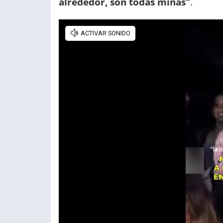
alrededor, son todas minas"
.