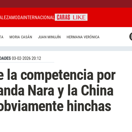
ALEZA
MODA
INTERNACIONAL
CARAS MIAMI
TA
MORIA CASÁN
JUAN MINUJÍN
HERMANA VERÓNICA
CARAS BRASIL
CARAS URUGUAY
DADES
03-02-2026 20:12
e la competencia por
anda Nara y la China
obviamente hinchas