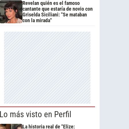
Revelan quién es el famoso
cantante que estaría de novio con
Griselda Siciliani: "Se mataban
con la mirada"
Lo más visto en Perfil
La historia real de "Elize: