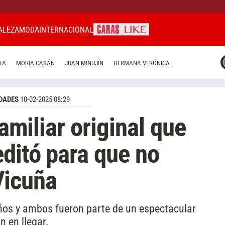
ALEZA
MODA
INTERNACIONAL
CARAS MIAMI
TA
MORIA CASÁN
JUAN MINUJÍN
HERMANA VERÓNICA
CARAS BRASIL
CARAS URUGUAY
DADES
10-02-2025 08:29
familiar original que
editó para que no
Vicuña
años y ambos fueron parte de un espectacular
n en llegar.