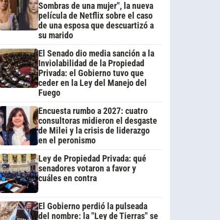
Sombras de una mujer", la nueva
película de Netflix sobre el caso
de una esposa que descuartizó a
su marido
El Senado dio media sanción a la
Inviolabilidad de la Propiedad
Privada: el Gobierno tuvo que
ceder en la Ley del Manejo del
Fuego
Encuesta rumbo a 2027: cuatro
consultoras midieron el desgaste
de Milei y la crisis de liderazgo
en el peronismo
Ley de Propiedad Privada: qué
senadores votaron a favor y
cuáles en contra
El Gobierno perdió la pulseada
del nombre: la "Ley de Tierras" se