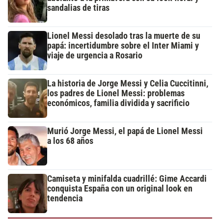
sandalias de tiras
Lionel Messi desolado tras la muerte de su
papá: incertidumbre sobre el Inter Miami y
viaje de urgencia a Rosario
La historia de Jorge Messi y Celia Cuccitinni,
los padres de Lionel Messi: problemas
económicos, familia dividida y sacrificio
Murió Jorge Messi, el papá de Lionel Messi
a los 68 años
Camiseta y minifalda cuadrillé: Gime Accardi
conquista España con un original look en
tendencia