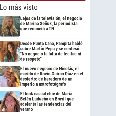
Lo más visto
Lejos de la televisión, el negocio
de Marina Señuk, la periodista
que renunció a TN
Desde Punta Cana, Pampita habló
sobre Martín Pepa y se confesó:
"No negocio la falta de lealtad ni
de respeto"
El nuevo negocio de Nicolás, el
marido de Rocío Guirao Díaz en el
desierto: de heredero de un
imperio a astrofotógrafo
El look casual chic de María
Belén Ludueña en Brasil que
adelanta las tendencias del
verano