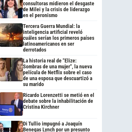
consultoras midieron el desgaste
de Milei y la crisis de liderazgo
en el peronismo
Tercera Guerra Mundial: la
inteligencia artificial reveló
cuáles serían los primeros países
latinoamericanos en ser
derrotados
La historia real de "Elize:
Sombras de una mujer", la nueva
película de Netflix sobre el caso
de una esposa que descuartizó a
su marido
Ricardo Lorenzetti se metió en el
debate sobre la inhabilitación de
Cristina Kirchner
Di Tullio impugnó a Joaquín
Benegas Lynch por un presunto