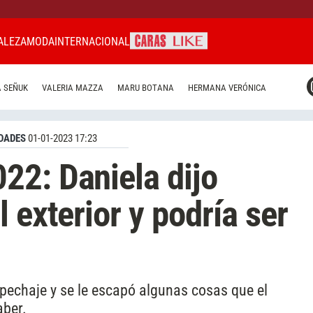
ALEZA
MODA
INTERNACIONAL
CARAS MIAMI
 SEÑUK
VALERIA MAZZA
MARU BOTANA
HERMANA VERÓNICA
CARAS BRASIL
CARAS URUGUAY
DADES
01-01-2023 17:23
22: Daniela dijo
 exterior y podría ser
pechaje y se le escapó algunas cosas que el
aber.