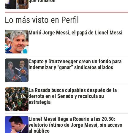
que tomaron
Lo más visto en Perfil
Murió Jorge Messi, el papá de Lionel Messi
Caputo y Sturzenegger crean un fondo para
indemnizar y “ganar” sindicatos aliados
La Rosada busca culpables después de la
derrota en el Senado y recalcula su
estrategia
Lionel Messi llega a Rosario a las 20.30:
velatorio íntimo de Jorge Messi, sin acceso
al público