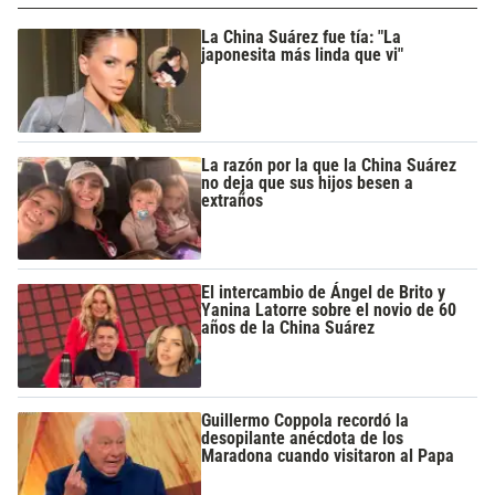
La China Suárez fue tía: "La
japonesita más linda que vi"
La razón por la que la China Suárez
no deja que sus hijos besen a
extraños
El intercambio de Ángel de Brito y
Yanina Latorre sobre el novio de 60
años de la China Suárez
Guillermo Coppola recordó la
desopilante anécdota de los
Maradona cuando visitaron al Papa