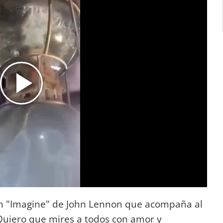
ión "Imagine" de John Lennon que acompaña al
 Quiero que mires a todos con amor y