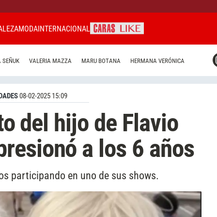
ALEZA
MODA
INTERNACIONAL
CARAS MIAMI
 SEÑUK
VALERIA MAZZA
MARU BOTANA
HERMANA VERÓNICA
CARAS BRASIL
CARAS URUGUAY
DADES
08-02-2025 15:09
to del hijo de Flavio
resionó a los 6 años
años participando en uno de sus shows.