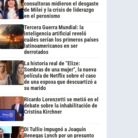
consultoras midieron el desgaste
de Milei y la crisis de liderazgo
en el peronismo
Tercera Guerra Mundial: la
inteligencia artificial reveló
cuáles serían los primeros países
latinoamericanos en ser
derrotados
La historia real de "Elize:
Sombras de una mujer", la nueva
película de Netflix sobre el caso
de una esposa que descuartizó a
su marido
Ricardo Lorenzetti se metió en el
debate sobre la inhabilitación de
Cristina Kirchner
Di Tullio impugnó a Joaquín
Benegas Lynch por un presunto