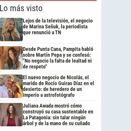
Lo más visto
Lejos de la televisión, el negocio
de Marina Señuk, la periodista
que renunció a TN
Desde Punta Cana, Pampita habló
sobre Martín Pepa y se confesó:
"No negocio la falta de lealtad ni
de respeto"
El nuevo negocio de Nicolás, el
marido de Rocío Guirao Díaz en el
desierto: de heredero de un
imperio a astrofotógrafo
Juliana Awada mostró cómo
construyó su casa sustentable en
La Patagonia: sin talar ningún
árbol y de la mano de su cuñado