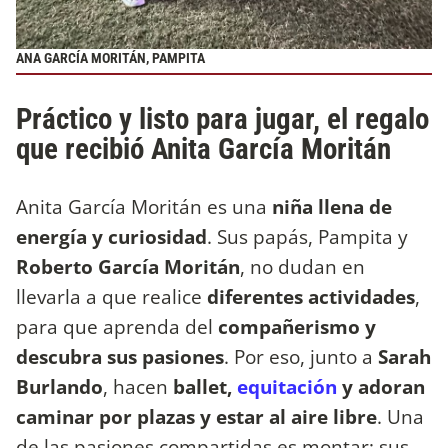
ANA GARCÍA MORITÁN, PAMPITA
Práctico y listo para jugar, el regalo
que recibió Anita García Moritán
Anita García Moritán es una
niña llena de
energía y curiosidad
. Sus papás, Pampita y
Roberto García Moritán
, no dudan en
llevarla a que realice
diferentes actividades
,
para que aprenda del
compañerismo y
descubra sus pasiones
. Por eso, junto a
Sarah
Burlando
, hacen
ballet,
equitación
y adoran
caminar por plazas y estar al aire libre
. Una
de las pasiones compartidas es montar; sus