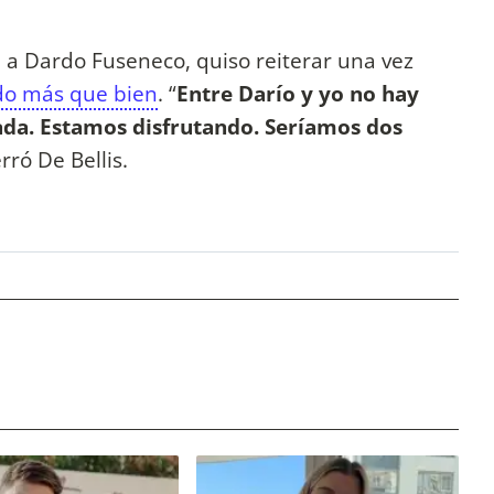
ta a Dardo Fuseneco, quiso reiterar una vez
odo más que bien
. “
Entre Darío y yo no hay
ada. Estamos disfrutando. Seríamos dos
erró De Bellis.