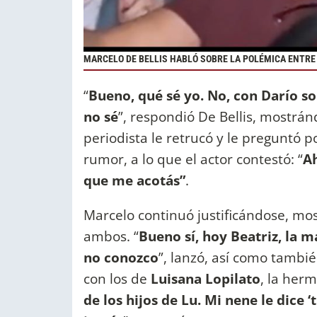
MARCELO DE BELLIS HABLÓ SOBRE LA POLÉMICA ENTRE 
“
Bueno, qué sé yo. No, con Darío s
no sé
”, respondió De Bellis, mostrá
periodista le retrucó y le preguntó 
rumor, a lo que el actor contestó: “
Ah
que me acotás”
.
Marcelo continuó justificándose, mo
ambos. “
Bueno sí, hoy Beatriz, la 
no conozco
”, lanzó, así como tambié
con los de
Luisana Lopilato
, la herm
de los hijos de Lu. Mi nene le dice 