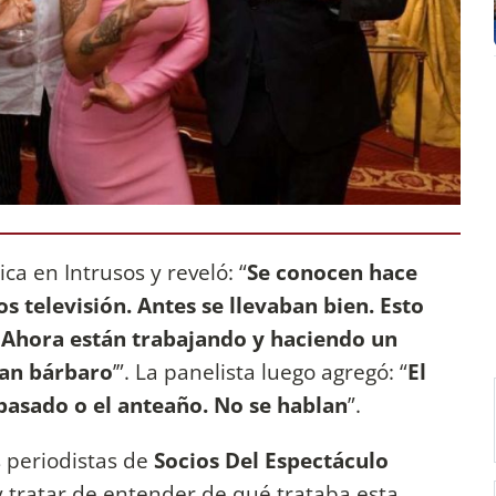
ca en Intrusos y reveló: “
Se conocen hace
s televisión. Antes se llevaban bien. Esto
 Ahora están trabajando y haciendo un
evan bárbaro
’”. La panelista luego agregó: “
El
 pasado o el anteaño. No se hablan
”.
os periodistas de
Socios Del Espectáculo
 y tratar de entender de qué trataba esta