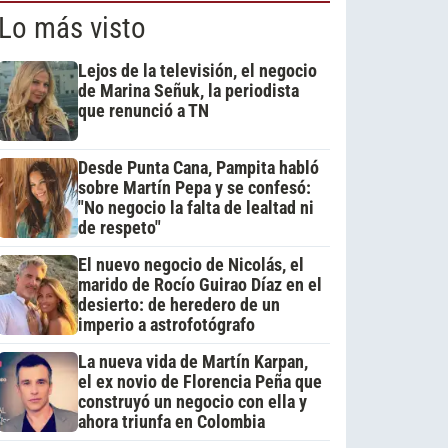
Lo más visto
Lejos de la televisión, el negocio
de Marina Señuk, la periodista
que renunció a TN
Desde Punta Cana, Pampita habló
sobre Martín Pepa y se confesó:
"No negocio la falta de lealtad ni
de respeto"
El nuevo negocio de Nicolás, el
marido de Rocío Guirao Díaz en el
desierto: de heredero de un
imperio a astrofotógrafo
La nueva vida de Martín Karpan,
el ex novio de Florencia Peña que
construyó un negocio con ella y
ahora triunfa en Colombia