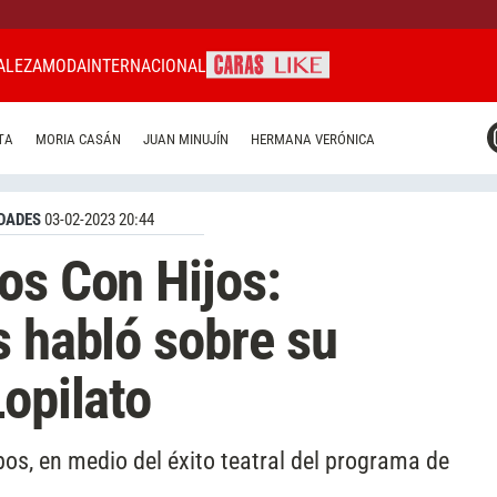
ALEZA
MODA
INTERNACIONAL
CARAS MIAMI
TA
MORIA CASÁN
JUAN MINUJÍN
HERMANA VERÓNICA
CARAS BRASIL
CARAS URUGUAY
DADES
03-02-2023 20:44
os Con Hijos:
s habló sobre su
Lopilato
bos, en medio del éxito teatral del programa de