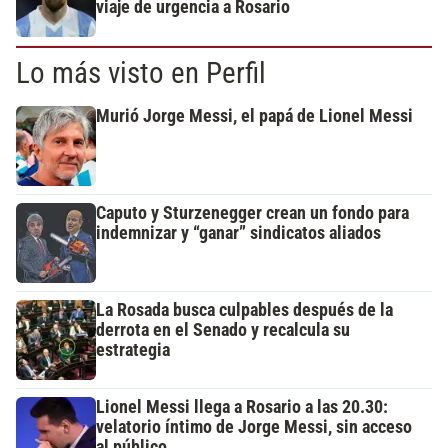
viaje de urgencia a Rosario
Lo más visto en Perfil
Murió Jorge Messi, el papá de Lionel Messi
Caputo y Sturzenegger crean un fondo para
indemnizar y “ganar” sindicatos aliados
La Rosada busca culpables después de la
derrota en el Senado y recalcula su
estrategia
Lionel Messi llega a Rosario a las 20.30:
velatorio íntimo de Jorge Messi, sin acceso
al público