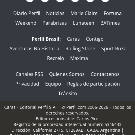
Diario Perfil
Noticias
Marie Claire
Fortuna
Weekend
Parabrisas
Lunateen
BATimes
Perfil Brasil:
Caras
Contigo
Aventuras Na Historia
Rolling Stone
Sport Buzz
Recreio
Maxima
Canales RSS
Quienes Somos
Contáctenos
Privacidad
Equipo
Reglas de participación
Tránsito
Caras - Editorial Perfil S.A.
| © Perfil.com 2006-2026 - Todos los
derechos reservados.
Editor responsable: Carlos Piro.
Registro de la propiedad intelectual número 5346433
Dirección:
California 2715
,
C1289ABI
,
CABA, Argentina
|