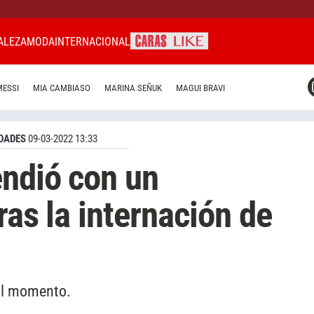
ALEZA
MODA
INTERNACIONAL
CARAS MIAMI
MESSI
MIA CAMBIASO
MARINA SEÑUK
MAGUI BRAVI
CARAS BRASIL
CARAS URUGUAY
DADES
09-03-2022 13:33
endió con un
ras la internación de
cil momento.