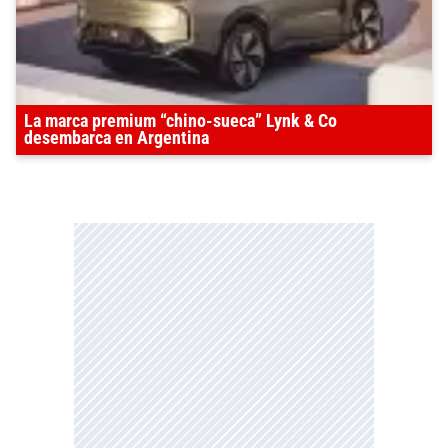
La marca premium “chino-sueca” Lynk & Co
desembarca en Argentina