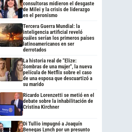
consultoras midieron el desgaste
de Milei y la crisis de liderazgo
en el peronismo
Tercera Guerra Mundial: la
inteligencia artificial reveló
cuáles serían los primeros países
latinoamericanos en ser
derrotados
La historia real de "Elize:
Sombras de una mujer", la nueva
película de Netflix sobre el caso
de una esposa que descuartizó a
su marido
Ricardo Lorenzetti se metió en el
debate sobre la inhabilitación de
Cristina Kirchner
Di Tullio impugnó a Joaquín
Benegas Lynch por un presunto