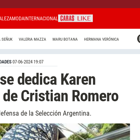
ALEZA
MODA
INTERNACIONAL
CARAS MIAMI
 SEÑUK
VALERIA MAZZA
MARU BOTANA
HERMANA VERÓNICA
CARAS BRASIL
CARAS URUGUAY
DADES
07-06-2024 19:07
 se dedica Karen
a de Cristian Romero
efensa de la Selección Argentina.