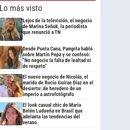
Lo más visto
Lejos de la televisión, el negocio
de Marina Señuk, la periodista
que renunció a TN
Desde Punta Cana, Pampita habló
sobre Martín Pepa y se confesó:
"No negocio la falta de lealtad ni
de respeto"
El nuevo negocio de Nicolás, el
marido de Rocío Guirao Díaz en el
desierto: de heredero de un
imperio a astrofotógrafo
El look casual chic de María
Belén Ludueña en Brasil que
adelanta las tendencias del
verano