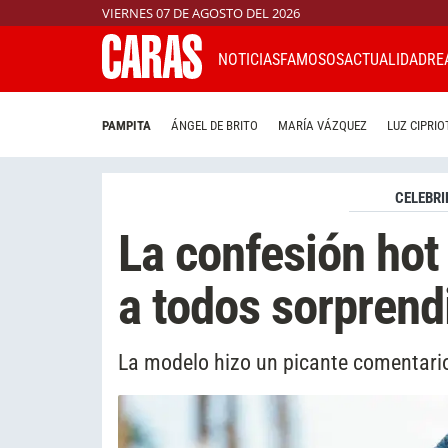
VIERNES 07 DE AGOSTO DEL 2026
NOTICIAS
FAMOSOS
ACTUALIDAD
RE
PAMPITA
ÁNGEL DE BRITO
MARÍA VÁZQUEZ
LUZ CIPRIO
CELEBRI
La confesión hot
a todos sorprend
La modelo hizo un picante comentario