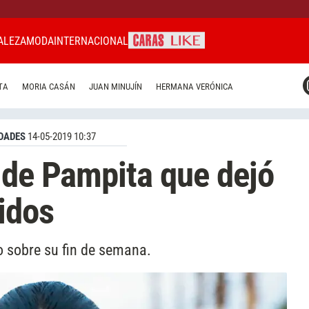
ALEZA
MODA
INTERNACIONAL
CARAS MIAMI
TA
MORIA CASÁN
JUAN MINUJÍN
HERMANA VERÓNICA
CARAS BRASIL
CARAS URUGUAY
DADES
14-05-2019 10:37
 de Pampita que dejó
idos
 sobre su fin de semana.