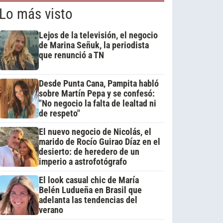
Lo más visto
Lejos de la televisión, el negocio
de Marina Señuk, la periodista
que renunció a TN
Desde Punta Cana, Pampita habló
sobre Martín Pepa y se confesó:
"No negocio la falta de lealtad ni
de respeto"
El nuevo negocio de Nicolás, el
marido de Rocío Guirao Díaz en el
desierto: de heredero de un
imperio a astrofotógrafo
El look casual chic de María
Belén Ludueña en Brasil que
adelanta las tendencias del
verano