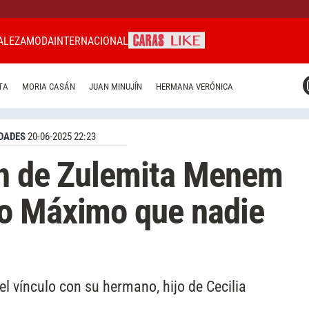
ALEZA
MODA
INTERNACIONAL
CARAS MIAMI
TA
MORIA CASÁN
JUAN MINUJÍN
HERMANA VERÓNICA
CARAS BRASIL
CARAS URUGUAY
DADES
20-06-2025 22:23
ón de Zulemita Menem
o Máximo que nadie
el vínculo con su hermano, hijo de Cecilia