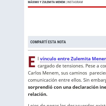
MÁXIMO Y ZULEMITA MENEM
| INSTAGRAM
COMPARTÍ ESTA NOTA
E
l
vínculo entre Zulemita Men
cargado de tensiones. Pese a co
Carlos Menem, sus caminos parecieron
comunicación entre ellos. Sin embar
sorprendió con una declaración in
relación.
Lejos de negar los desacuerdos exis