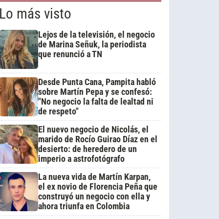
Lo más visto
Lejos de la televisión, el negocio
de Marina Señuk, la periodista
que renunció a TN
Desde Punta Cana, Pampita habló
sobre Martín Pepa y se confesó:
"No negocio la falta de lealtad ni
de respeto"
El nuevo negocio de Nicolás, el
marido de Rocío Guirao Díaz en el
desierto: de heredero de un
imperio a astrofotógrafo
La nueva vida de Martín Karpan,
el ex novio de Florencia Peña que
construyó un negocio con ella y
ahora triunfa en Colombia