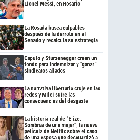
Lionel Messi, en Rosario
La Rosada busca culpables
después de la derrota en el
Senado y recalcula su estrategia
Caputo y Sturzenegger crean un
fondo para indemnizar y “ganar”
sindicatos aliados
La narrativa libertaria cruje en las
redes y Milei sufre las
consecuencias del desgaste
La historia real de "Elize:
Sombras de una mujer", la nueva
película de Netflix sobre el caso
de una esposa que descuartizó a