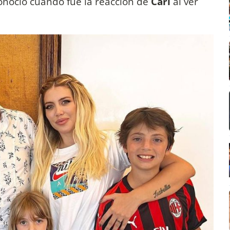
conoció cuándo fue la reacción de
Cari
al ver