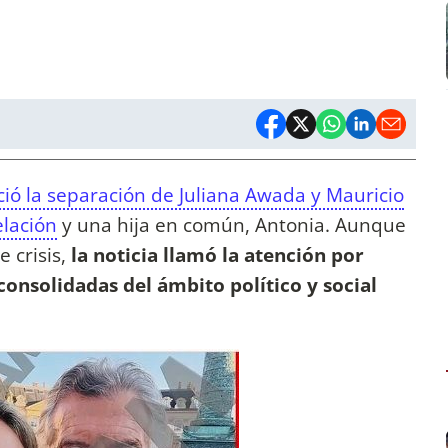
ció la separación de Juliana Awada y Mauricio
elación
y una hija en común, Antonia. Aunque
 crisis,
la noticia llamó la atención por
consolidadas del ámbito político y social