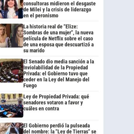
consultoras midieron el desgaste
de Milei y la crisis de liderazgo
en el peronismo
La historia real de "Elize:
Sombras de una mujer", la nueva
película de Netflix sobre el caso
de una esposa que descuartizó a
su marido
El Senado dio media sanción a la
Inviolabilidad de la Propiedad
Privada: el Gobierno tuvo que
ceder en la Ley del Manejo del
Fuego
Ley de Propiedad Privada: qué
senadores votaron a favor y
cuáles en contra
El Gobierno perdió la pulseada
del nombre: la "Ley de Tierras" se