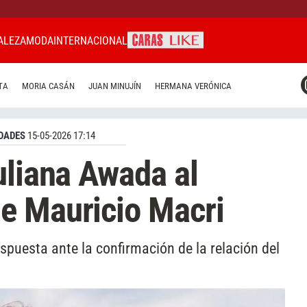
ALEZA
MODA
INTERNACIONAL
CARAS MIAMI
TA
MORIA CASÁN
JUAN MINUJÍN
HERMANA VERÓNICA
CARAS BRASIL
CARAS URUGUAY
DADES
15-05-2026 17:14
uliana Awada al
e Mauricio Macri
puesta ante la confirmación de la relación del