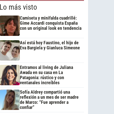
Lo más visto
Camiseta y minifalda cuadrillé:
Gime Accardi conquista España
con un original look en tendencia
Así está hoy Faustino, el hijo de
Eva Bargiela y Gianluca Simeone
Entramos al living de Juliana
Awada en su casa en La
Patagonia: rústico y con
ventanales increíbles
Sofía Aldrey compartió una
reflexión a un mes de ser madre
de Marco: “Fue aprender a
confiar”