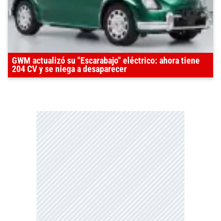
GWM actualizó su "Escarabajo" eléctrico: ahora tiene
204 CV y se niega a desaparecer