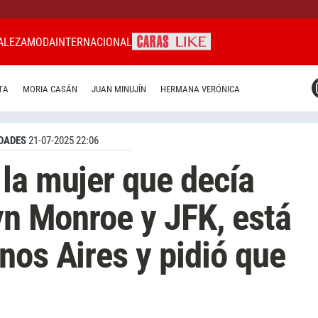
ALEZA
MODA
INTERNACIONAL
CARAS MIAMI
TA
MORIA CASÁN
JUAN MINUJÍN
HERMANA VERÓNICA
CARAS BRASIL
CARAS URUGUAY
DADES
21-07-2025 22:06
la mujer que decía
lyn Monroe y JFK, está
nos Aires y pidió que