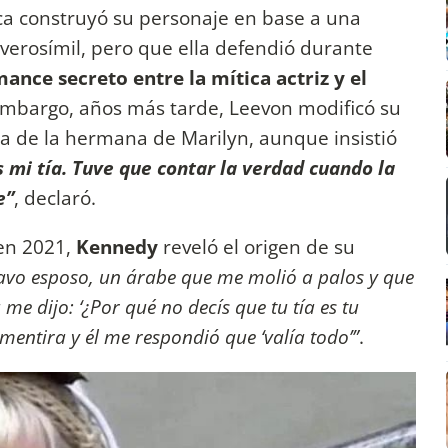
tica construyó su personaje en base a una
verosímil, pero que ella defendió durante
mance secreto entre la mítica actriz y el
 embargo, años más tarde, Leevon modificó su
ija de la hermana de Marilyn, aunque insistió
s mi tía. Tuve que contar la verdad cuando la
e”
, declaró.
n 2021,
Kennedy
reveló el origen de su
avo esposo, un árabe que me molió a palos y que
 me dijo: ‘¿Por qué no decís que tu tía es tu
 mentira y él me respondió que ‘valía todo’”
.