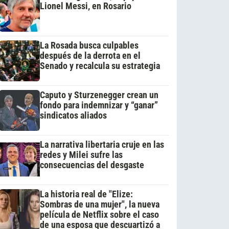
Lionel Messi, en Rosario
La Rosada busca culpables
después de la derrota en el
Senado y recalcula su estrategia
Caputo y Sturzenegger crean un
fondo para indemnizar y “ganar”
sindicatos aliados
La narrativa libertaria cruje en las
redes y Milei sufre las
consecuencias del desgaste
La historia real de "Elize:
Sombras de una mujer", la nueva
película de Netflix sobre el caso
de una esposa que descuartizó a