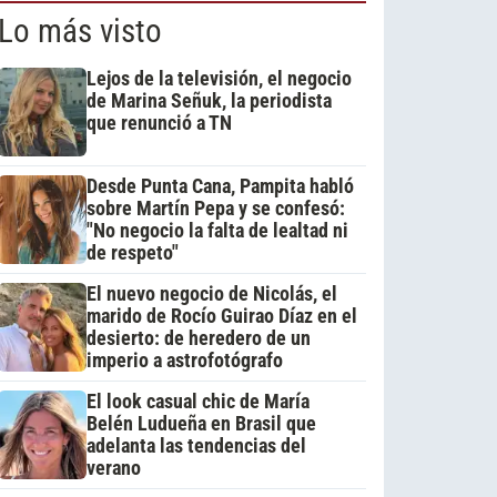
Lo más visto
Lejos de la televisión, el negocio
de Marina Señuk, la periodista
que renunció a TN
Desde Punta Cana, Pampita habló
sobre Martín Pepa y se confesó:
"No negocio la falta de lealtad ni
de respeto"
El nuevo negocio de Nicolás, el
marido de Rocío Guirao Díaz en el
desierto: de heredero de un
imperio a astrofotógrafo
El look casual chic de María
Belén Ludueña en Brasil que
adelanta las tendencias del
verano