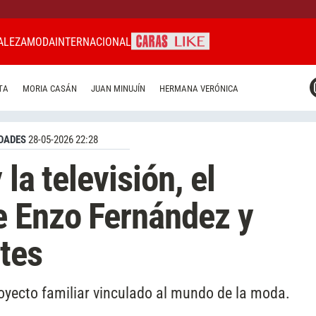
ALEZA
MODA
INTERNACIONAL
CARAS MIAMI
TA
MORIA CASÁN
JUAN MINUJÍN
HERMANA VERÓNICA
CARAS BRASIL
CARAS URUGUAY
DADES
28-05-2026 22:28
 la televisión, el
e Enzo Fernández y
tes
royecto familiar vinculado al mundo de la moda.