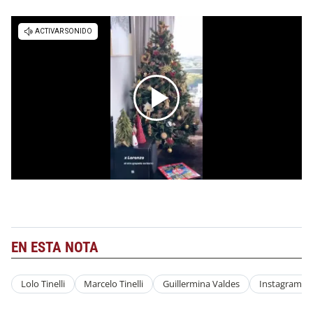
EN ESTA NOTA
Lolo Tinelli
Marcelo Tinelli
Guillermina Valdes
Instagram St