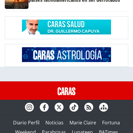
países latinoamericanos en ser derrotados
Diario Perfil
Noticias
Marie Claire
Fortuna
Weekend
Parabrisas
Lunateen
BATimes