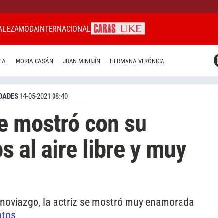
ALEZA
MODA
INTERNACIONAL
CARAS MIAMI
TA
MORIA CASÁN
JUAN MINUJÍN
HERMANA VERÓNICA
CARAS BRASIL
CARAS URUGUAY
DADES
14-05-2021 08:40
e mostró con su
s al aire libre y muy
 noviazgo, la actriz se mostró muy enamorada
otos