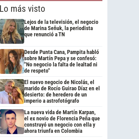
Lo más visto
Lejos de la televisión, el negocio
de Marina Señuk, la periodista
que renunció a TN
Desde Punta Cana, Pampita habló
sobre Martín Pepa y se confesó:
"No negocio la falta de lealtad ni
de respeto"
El nuevo negocio de Nicolás, el
marido de Rocío Guirao Díaz en el
desierto: de heredero de un
imperio a astrofotógrafo
La nueva vida de Martín Karpan,
el ex novio de Florencia Peña que
construyó un negocio con ella y
ahora triunfa en Colombia