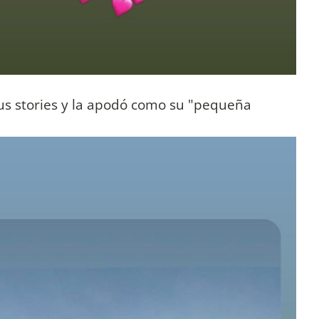
 sus stories y la apodó como su "pequeña