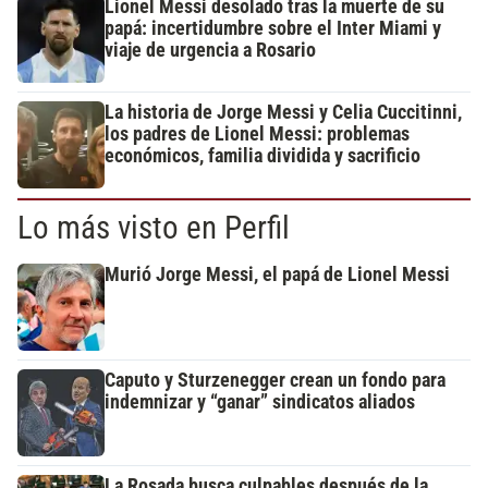
Lionel Messi desolado tras la muerte de su
papá: incertidumbre sobre el Inter Miami y
viaje de urgencia a Rosario
La historia de Jorge Messi y Celia Cuccitinni,
los padres de Lionel Messi: problemas
económicos, familia dividida y sacrificio
Lo más visto en Perfil
Murió Jorge Messi, el papá de Lionel Messi
Caputo y Sturzenegger crean un fondo para
indemnizar y “ganar” sindicatos aliados
La Rosada busca culpables después de la