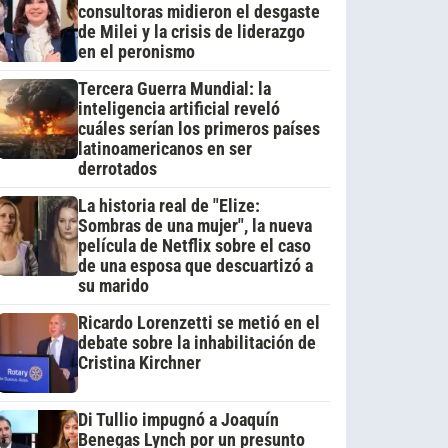
consultoras midieron el desgaste
de Milei y la crisis de liderazgo
en el peronismo
Tercera Guerra Mundial: la
inteligencia artificial reveló
cuáles serían los primeros países
latinoamericanos en ser
derrotados
La historia real de "Elize:
Sombras de una mujer", la nueva
película de Netflix sobre el caso
de una esposa que descuartizó a
su marido
Ricardo Lorenzetti se metió en el
debate sobre la inhabilitación de
Cristina Kirchner
Di Tullio impugnó a Joaquín
Benegas Lynch por un presunto