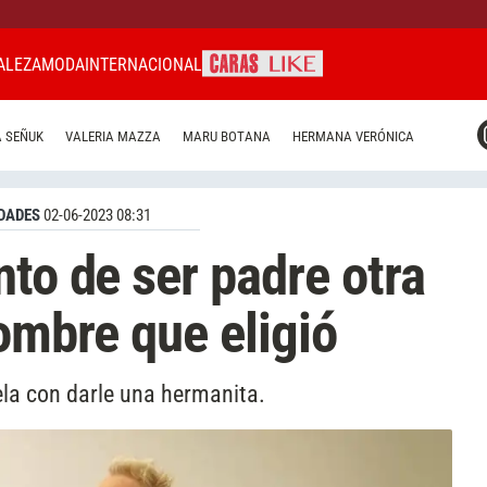
ALEZA
MODA
INTERNACIONAL
CARAS MIAMI
 SEÑUK
VALERIA MAZZA
MARU BOTANA
HERMANA VERÓNICA
CARAS BRASIL
CARAS URUGUAY
DADES
02-06-2023 08:31
nto de ser padre otra
ombre que eligió
ela con darle una hermanita.