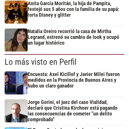
Anita García Moritán, la hija de Pampita,
festejó sus 5 años con la familia de su papá:
torta Disney y glitter
Natalia Oreiro recorrió la casa de Mirtha
Legrand, estrenó su cambio de look y ocupó
un lugar histórico
Lo más visto en Perfil
Encuesta: Axel Kicillof y Javier Milei fueron
medidos en la Provincia de Buenos Aires y
hubo un claro ganador
Jorge Gorini, el juez del caso Vialidad,
declaró que Cristina Kirchner está pagando
las consecuencias de cometer "un delito
comprobado"