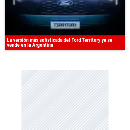
La versión más sofisticada del Ford Territory ya se
vende en la Argentina