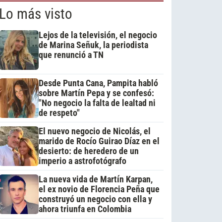
Lo más visto
Lejos de la televisión, el negocio
de Marina Señuk, la periodista
que renunció a TN
Desde Punta Cana, Pampita habló
sobre Martín Pepa y se confesó:
"No negocio la falta de lealtad ni
de respeto"
El nuevo negocio de Nicolás, el
marido de Rocío Guirao Díaz en el
desierto: de heredero de un
imperio a astrofotógrafo
La nueva vida de Martín Karpan,
el ex novio de Florencia Peña que
construyó un negocio con ella y
ahora triunfa en Colombia