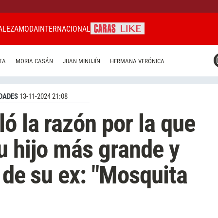
ALEZA
MODA
INTERNACIONAL
CARAS MIAMI
TA
MORIA CASÁN
JUAN MINUJÍN
HERMANA VERÓNICA
CARAS BRASIL
CARAS URUGUAY
DADES
13-11-2024 21:08
ó la razón por la que
u hijo más grande y
 de su ex: "Mosquita