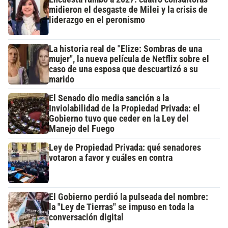
midieron el desgaste de Milei y la crisis de
liderazgo en el peronismo
La historia real de "Elize: Sombras de una
mujer", la nueva película de Netflix sobre el
caso de una esposa que descuartizó a su
marido
El Senado dio media sanción a la
Inviolabilidad de la Propiedad Privada: el
Gobierno tuvo que ceder en la Ley del
Manejo del Fuego
Ley de Propiedad Privada: qué senadores
votaron a favor y cuáles en contra
El Gobierno perdió la pulseada del nombre:
la "Ley de Tierras" se impuso en toda la
conversación digital