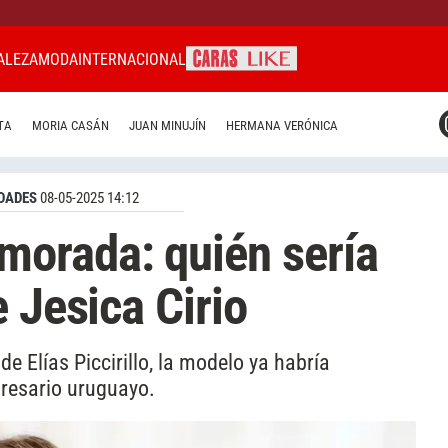
ALEZA
MODA
INTERNACIONAL
CARAS MIAMI
TA
MORIA CASÁN
JUAN MINUJÍN
HERMANA VERÓNICA
CARAS BRASIL
CARAS URUGUAY
DADES
08-05-2025 14:12
orada: quién sería
 Jesica Cirio
 Elías Piccirillo, la modelo ya habría
resario uruguayo.