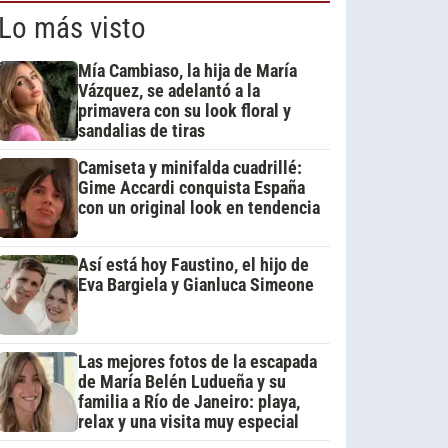
Lo más visto
Mía Cambiaso, la hija de María
Vázquez, se adelantó a la
primavera con su look floral y
sandalias de tiras
Camiseta y minifalda cuadrillé:
Gime Accardi conquista España
con un original look en tendencia
Así está hoy Faustino, el hijo de
Eva Bargiela y Gianluca Simeone
Las mejores fotos de la escapada
de María Belén Ludueña y su
familia a Río de Janeiro: playa,
relax y una visita muy especial