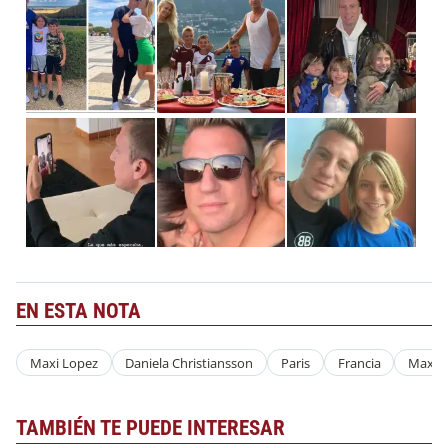
EN ESTA NOTA
Maxi Lopez
Daniela Christiansson
Paris
Francia
Maxi L
TAMBIÉN TE PUEDE INTERESAR