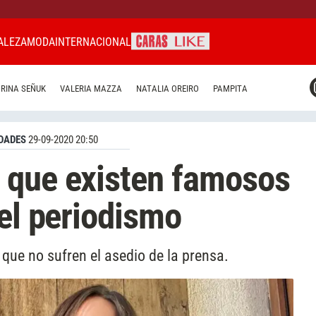
ALEZA
MODA
INTERNACIONAL
CARAS MIAMI
RINA SEÑUK
VALERIA MAZZA
NATALIA OREIRO
PAMPITA
CARAS BRASIL
CARAS URUGUAY
DADES
29-09-2020 20:50
 que existen famosos
 el periodismo
s que no sufren el asedio de la prensa.