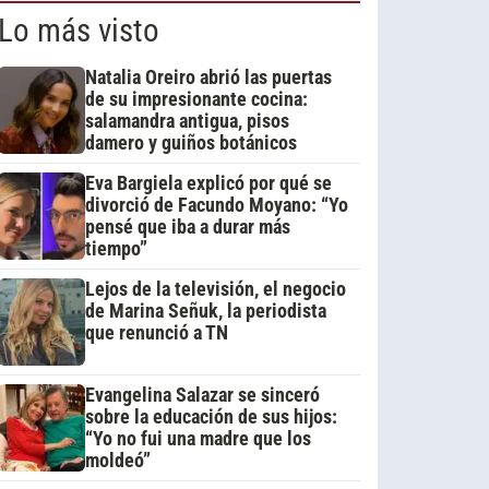
Lo más visto
Natalia Oreiro abrió las puertas
de su impresionante cocina:
salamandra antigua, pisos
damero y guiños botánicos
Eva Bargiela explicó por qué se
divorció de Facundo Moyano: “Yo
pensé que iba a durar más
tiempo”
Lejos de la televisión, el negocio
de Marina Señuk, la periodista
que renunció a TN
Evangelina Salazar se sinceró
sobre la educación de sus hijos:
“Yo no fui una madre que los
moldeó”