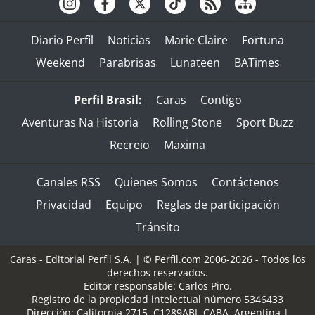
Diario Perfil
Noticias
Marie Claire
Fortuna
Weekend
Parabrisas
Lunateen
BATimes
Perfil Brasil:
Caras
Contigo
Aventuras Na Historia
Rolling Stone
Sport Buzz
Recreio
Maxima
Canales RSS
Quienes Somos
Contáctenos
Privacidad
Equipo
Reglas de participación
Tránsito
Caras - Editorial Perfil S.A.
| © Perfil.com 2006-2026 - Todos los
derechos reservados.
Editor responsable: Carlos Piro.
Registro de la propiedad intelectual número 5346433
Dirección:
California 2715
,
C1289ABI
,
CABA, Argentina
|