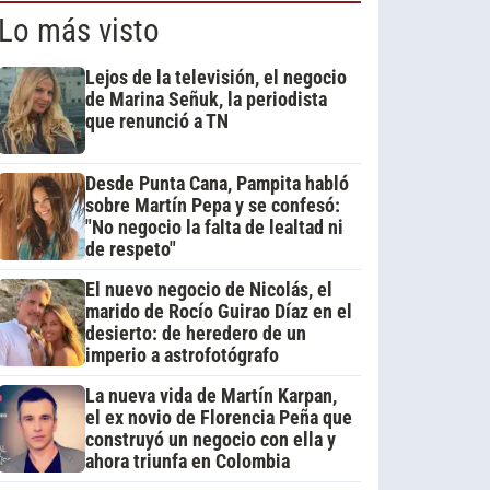
Lo más visto
Lejos de la televisión, el negocio
de Marina Señuk, la periodista
que renunció a TN
Desde Punta Cana, Pampita habló
sobre Martín Pepa y se confesó:
"No negocio la falta de lealtad ni
de respeto"
El nuevo negocio de Nicolás, el
marido de Rocío Guirao Díaz en el
desierto: de heredero de un
imperio a astrofotógrafo
La nueva vida de Martín Karpan,
el ex novio de Florencia Peña que
construyó un negocio con ella y
ahora triunfa en Colombia