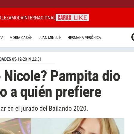
ALEZA
MODA
INTERNACIONAL
CARAS MIAMI
TA
MORIA CASÁN
JUAN MINUJÍN
HERMANA VERÓNICA
CARAS BRASIL
CARAS URUGUAY
DADES
05-12-2019 22:31
o Nicole? Pampita dio
jo a quién prefiere
tar en el jurado del Bailando 2020.