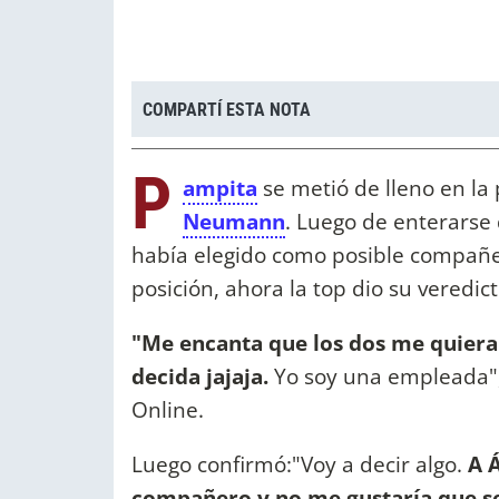
COMPARTÍ ESTA NOTA
P
ampita
se metió de lleno en la
Neumann
. Luego de enterarse
había elegido como posible compañer
posición, ahora la top dio su veredic
"Me encanta que los dos me quieran
decida jajaja.
Yo soy una empleada",
Online.
Luego confirmó:"Voy a decir algo.
A 
compañero y no me gustaría que se