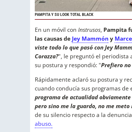
PAMPITA Y SU LOOK TOTAL BLACK
En un móvil con
Instrusos
,
Pampita f
las causas de
Jey Mammón
y
Marce
viste todo lo que pasó con Jey Mamm
Corazza?
", le preguntó el periodista
su postura y respondió: "
Prefiero no
Rápidamente aclaró su postura y re
cuando conducía sus programas de e
programa de actualidad obviamente 
pero sino me la guardo, no me meto n
de su silencio respecto a la denunci
abuso.