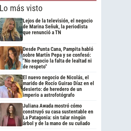
Lo más visto
Lejos de la televisión, el negocio
de Marina Señuk, la periodista
que renunció a TN
Desde Punta Cana, Pampita habló
sobre Martín Pepa y se confesó:
"No negocio la falta de lealtad ni
de respeto"
El nuevo negocio de Nicolás, el
marido de Rocío Guirao Díaz en el
desierto: de heredero de un
imperio a astrofotógrafo
Juliana Awada mostró cómo
construyó su casa sustentable en
La Patagonia: sin talar ningún
árbol y de la mano de su cuñado