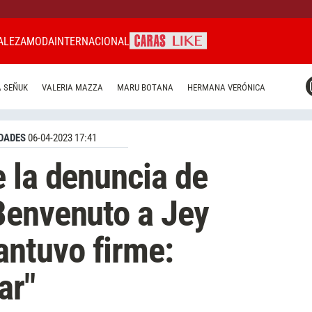
ALEZA
MODA
INTERNACIONAL
CARAS MIAMI
 SEÑUK
VALERIA MAZZA
MARU BOTANA
HERMANA VERÓNICA
CARAS BRASIL
CARAS URUGUAY
DADES
06-04-2023 17:41
 la denuncia de
Benvenuto a Jey
ntuvo firme:
ar"