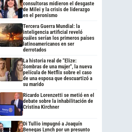
consultoras midieron el desgaste
de Milei y la crisis de liderazgo
en el peronismo
Tercera Guerra Mundial: la
inteligencia artificial reveló
cuáles serían los primeros países
latinoamericanos en ser
derrotados
La historia real de "Elize:
Sombras de una mujer", la nueva
película de Netflix sobre el caso
de una esposa que descuartizó a
su marido
Ricardo Lorenzetti se metió en el
debate sobre la inhabilitación de
Cristina Kirchner
Di Tullio impugnó a Joaquín
Benegas Lynch por un presunto