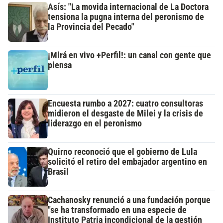
Asís: "La movida internacional de La Doctora
tensiona la pugna interna del peronismo de
la Provincia del Pecado"
¡Mirá en vivo +Perfil!: un canal con gente que
piensa
Encuesta rumbo a 2027: cuatro consultoras
midieron el desgaste de Milei y la crisis de
liderazgo en el peronismo
Quirno reconoció que el gobierno de Lula
solicitó el retiro del embajador argentino en
Brasil
Cachanosky renunció a una fundación porque
"se ha transformado en una especie de
Instituto Patria incondicional de la gestión