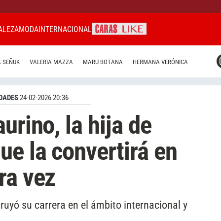
ALEZA
MODA
INTERNACIONAL
CARAS MIAMI
 SEÑUK
VALERIA MAZZA
MARU BOTANA
HERMANA VERÓNICA
CARAS BRASIL
CARAS URUGUAY
DADES
24-02-2026 20:36
urino, la hija de
ue la convertirá en
ra vez
ruyó su carrera en el ámbito internacional y