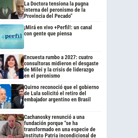
La Doctora tensiona la pugna
interna del peronismo de la
Provincia del Pecado"
¡Mirá en vivo +Perfil!: un canal
con gente que piensa
Encuesta rumbo a 2027: cuatro
consultoras midieron el desgaste
de Milei y la crisis de liderazgo
en el peronismo
Quirno reconoció que el gobierno
de Lula solicitó el retiro del
embajador argentino en Brasil
Cachanosky renunció a una
fundación porque "se ha
transformado en una especie de
Instituto Patria incondicional de