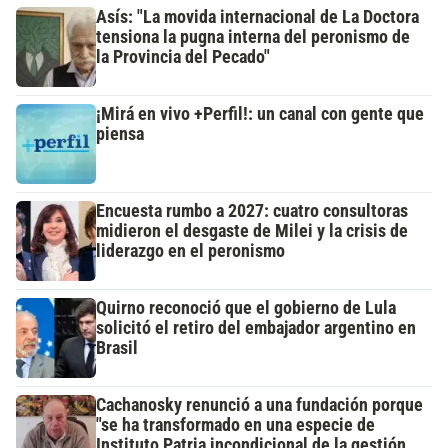
Asís: "La movida internacional de La Doctora
tensiona la pugna interna del peronismo de
la Provincia del Pecado"
¡Mirá en vivo +Perfil!: un canal con gente que
piensa
Encuesta rumbo a 2027: cuatro consultoras
midieron el desgaste de Milei y la crisis de
liderazgo en el peronismo
Quirno reconoció que el gobierno de Lula
solicitó el retiro del embajador argentino en
Brasil
Cachanosky renunció a una fundación porque
"se ha transformado en una especie de
Instituto Patria incondicional de la gestión