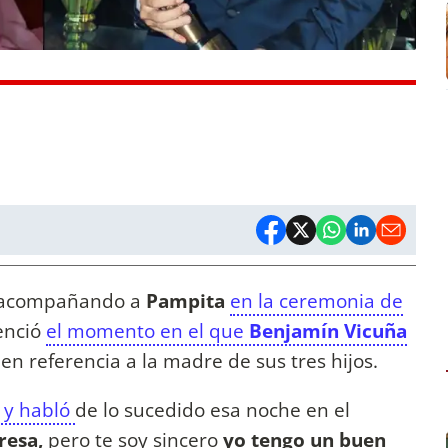
 acompañando a
Pampita
en la ceremonia de
enció
el momento en el que
Benjamín Vicuña
en referencia a la madre de sus tres hijos.
ó y habló
de lo sucedido esa noche en el
resa,
pero te soy sincero
yo tengo un buen