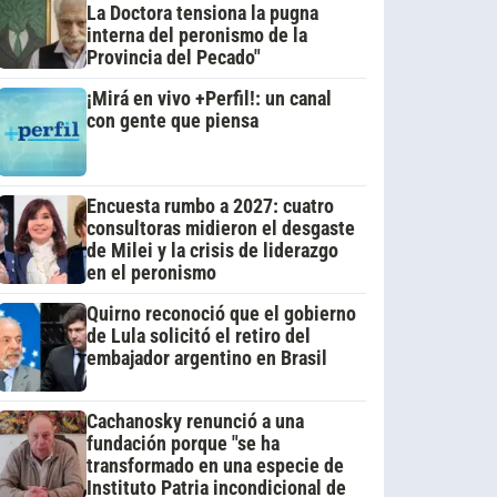
La Doctora tensiona la pugna
interna del peronismo de la
Provincia del Pecado"
¡Mirá en vivo +Perfil!: un canal
con gente que piensa
Encuesta rumbo a 2027: cuatro
consultoras midieron el desgaste
de Milei y la crisis de liderazgo
en el peronismo
Quirno reconoció que el gobierno
de Lula solicitó el retiro del
embajador argentino en Brasil
Cachanosky renunció a una
fundación porque "se ha
transformado en una especie de
Instituto Patria incondicional de