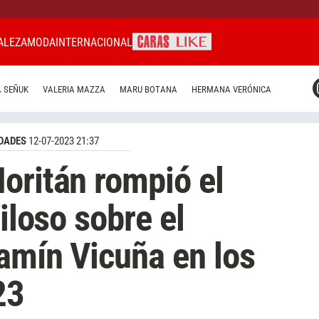
ALEZA
MODA
INTERNACIONAL
CARAS MIAMI
 SEÑUK
VALERIA MAZZA
MARU BOTANA
HERMANA VERÓNICA
CARAS BRASIL
CARAS URUGUAY
DADES
12-07-2023 21:37
oritán rompió el
filoso sobre el
amín Vicuña en los
23