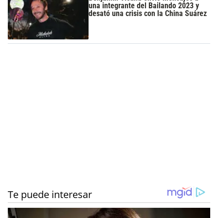
una integrante del Bailando 2023 y
desató una crisis con la China Suárez