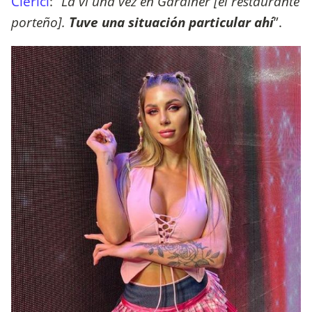
Clerici
: “
La vi una vez en Gardiner [el restaurante
porteño].
Tuve una situación particular ahí
”.