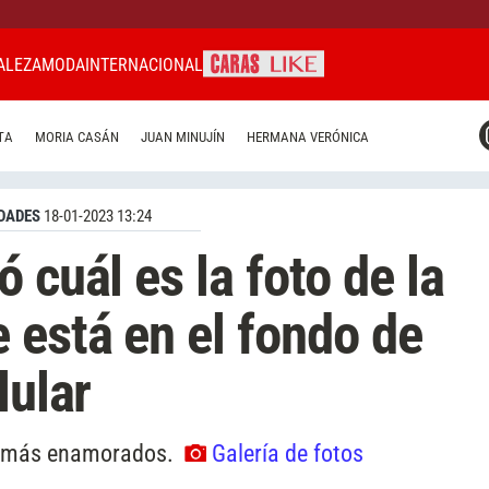
ALEZA
MODA
INTERNACIONAL
CARAS MIAMI
TA
MORIA CASÁN
JUAN MINUJÍN
HERMANA VERÓNICA
CARAS BRASIL
CARAS URUGUAY
DADES
18-01-2023 13:24
 cuál es la foto de la
 está en el fondo de
lular
ez más enamorados.
Galería de fotos