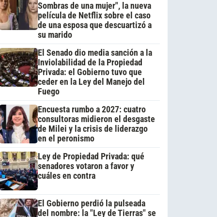
Sombras de una mujer", la nueva
película de Netflix sobre el caso
de una esposa que descuartizó a
su marido
El Senado dio media sanción a la
Inviolabilidad de la Propiedad
Privada: el Gobierno tuvo que
ceder en la Ley del Manejo del
Fuego
Encuesta rumbo a 2027: cuatro
consultoras midieron el desgaste
de Milei y la crisis de liderazgo
en el peronismo
Ley de Propiedad Privada: qué
senadores votaron a favor y
cuáles en contra
El Gobierno perdió la pulseada
del nombre: la "Ley de Tierras" se