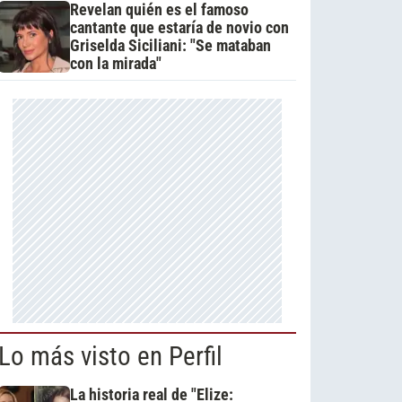
Revelan quién es el famoso
cantante que estaría de novio con
Griselda Siciliani: "Se mataban
con la mirada"
Lo más visto en Perfil
La historia real de "Elize: