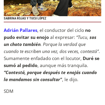
SABRINA ROJAS Y TUCU LÓPEZ
Adrián Pallares
, el conductor del ciclo
no
pudo evitar su enojo
al expresar:
“Tucu,
sos
un choto también
. Porque la verdad que
cuando te escriben una vez, dos veces, contestá”
.
Sumamente enfadado con el locutor,
Duré se
sumó al pedido
, aunque más tranquila.
“Contestá, porque después te enojás cuando
la mandamos sin consultar"
, le dijo.
SDM