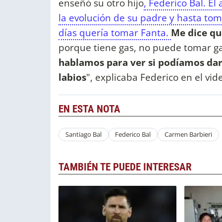
enseñó su otro hijo
, Federico Bal. El
la evolución de su padre y hasta to
días quería tomar Fanta.
Me dice qu
porque tiene gas, no puede tomar g
hablamos para ver si podíamos darl
labios
", explicaba Federico en el vid
EN ESTA NOTA
Santiago Bal
Federico Bal
Carmen Barbieri
TAMBIÉN TE PUEDE INTERESAR