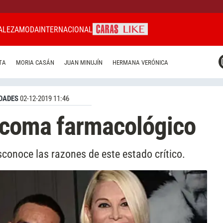
ALEZA
MODA
INTERNACIONAL
CARAS MIAMI
TA
MORIA CASÁN
JUAN MINUJÍN
HERMANA VERÓNICA
CARAS BRASIL
CARAS URUGUAY
DADES
02-12-2019 11:46
n coma farmacológico
sconoce las razones de este estado crítico.