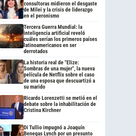
consultoras midieron el desgaste
de Milei y la crisis de liderazgo
en el peronismo
Tercera Guerra Mundial: la
inteligencia artificial reveló
cuáles serían los primeros países
latinoamericanos en ser
derrotados
La historia real de "Elize:
Sombras de una mujer", la nueva
película de Netflix sobre el caso
de una esposa que descuartizó a
su marido
Ricardo Lorenzetti se metió en el
debate sobre la inhabilitación de
Cristina Kirchner
Di Tullio impugnó a Joaquín
Benegas Lynch por un presunto