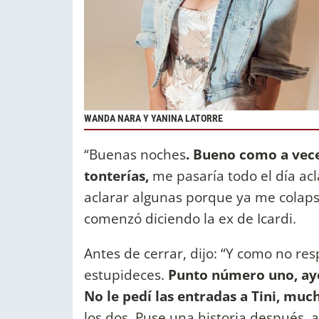
WANDA NARA Y YANINA LATORRE
“Buenas noches
. Bueno como a vece
tonterías,
me pasaría todo el día ac
aclarar algunas porque ya me colaps
comenzó diciendo la ex de Icardi.
Antes de cerrar, dijo: “Y como no r
estupideces.
Punto número uno, ayer
No le pedí las entradas a Tini, mu
los dos. Puse una historia después, 