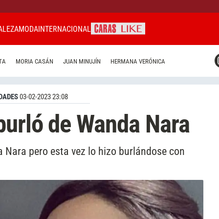
ALEZA
MODA
INTERNACIONAL
CARAS MIAMI
TA
MORIA CASÁN
JUAN MINUJÍN
HERMANA VERÓNICA
CARAS BRASIL
CARAS URUGUAY
DADES
03-02-2023 23:08
burló de Wanda Nara
a Nara pero esta vez lo hizo burlándose con