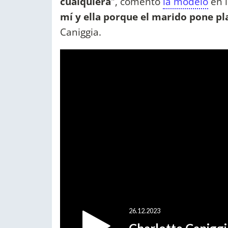
cualquiera
", comentó
la modelo
en l
mí y ella porque el marido pone pl
Caniggia.