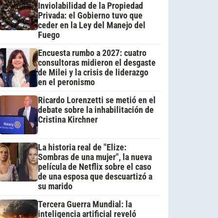
Inviolabilidad de la Propiedad
Privada: el Gobierno tuvo que
ceder en la Ley del Manejo del
Fuego
Encuesta rumbo a 2027: cuatro
consultoras midieron el desgaste
de Milei y la crisis de liderazgo
en el peronismo
Ricardo Lorenzetti se metió en el
debate sobre la inhabilitación de
Cristina Kirchner
La historia real de "Elize:
Sombras de una mujer", la nueva
película de Netflix sobre el caso
de una esposa que descuartizó a
su marido
Tercera Guerra Mundial: la
inteligencia artificial reveló