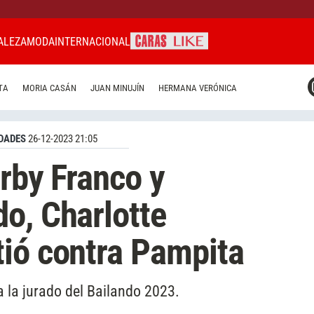
ALEZA
MODA
INTERNACIONAL
CARAS MIAMI
TA
MORIA CASÁN
JUAN MINUJÍN
HERMANA VERÓNICA
CARAS BRASIL
CARAS URUGUAY
DADES
26-12-2023 21:05
arby Franco y
o, Charlotte
ió contra Pampita
 la jurado del Bailando 2023.