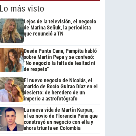
Lo más visto
Lejos de la televisión, el negocio
de Marina Señuk, la periodista
que renunció a TN
Desde Punta Cana, Pampita habló
sobre Martín Pepa y se confesó:
"No negocio la falta de lealtad ni
de respeto"
El nuevo negocio de Nicolás, el
marido de Rocío Guirao Díaz en el
desierto: de heredero de un
imperio a astrofotógrafo
La nueva vida de Martín Karpan,
el ex novio de Florencia Peña que
construyó un negocio con ella y
ahora triunfa en Colombia