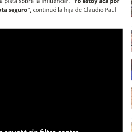
a pista sobre la influencer.
"Yo estoy acá por
ata seguro"
, continuó la hija de Claudio Paul