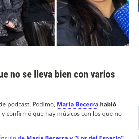
e no se lleva bien con varios
 de podcast, Podimo,
María Becerra
habló
s
y confirmó que hay músicos con los que no
vínculo de
María Becerra y “Los del Espacio”