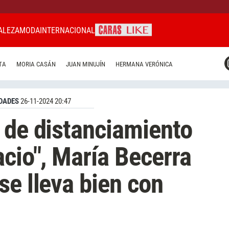
ALEZA
MODA
INTERNACIONAL
CARAS MIAMI
TA
MORIA CASÁN
JUAN MINUJÍN
HERMANA VERÓNICA
CARAS BRASIL
CARAS URUGUAY
DADES
26-11-2024 20:47
 de distanciamiento
acio", María Becerra
se lleva bien con