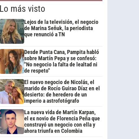
Lo más visto
Lejos de la televisión, el negocio
de Marina Señuk, la periodista
que renunció a TN
Desde Punta Cana, Pampita habló
sobre Martín Pepa y se confesó:
"No negocio la falta de lealtad ni
de respeto"
El nuevo negocio de Nicolás, el
marido de Rocío Guirao Díaz en el
desierto: de heredero de un
imperio a astrofotógrafo
La nueva vida de Martín Karpan,
el ex novio de Florencia Peña que
construyó un negocio con ella y
ahora triunfa en Colombia